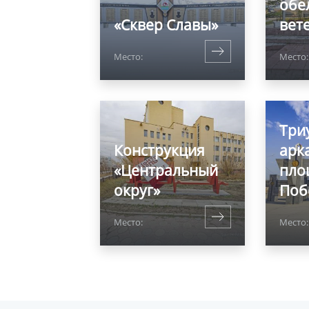
обе
«Сквер Славы»
вет
Место:
Место:
Три
Конструкция
арк
«Центральный
пло
округ»
Поб
Место:
Место: