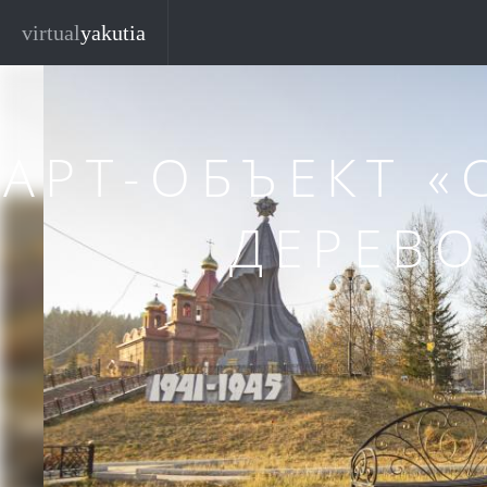
Перейти к основному содержанию
Закр
virtual
yakutia
АРТ-ОБЪЕКТ 
ДЕРЕВО