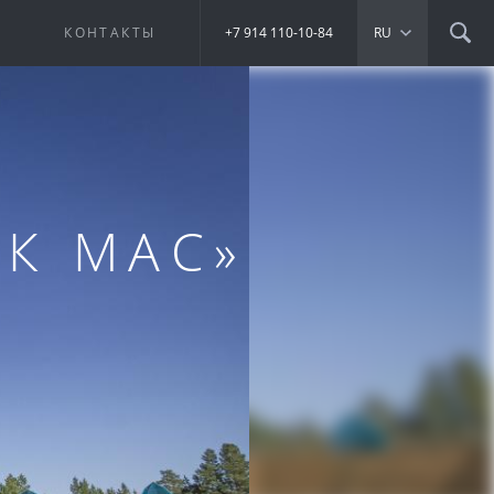
Е
КОНТАКТЫ
+7 914 110-10-84
RU
УК МАС»