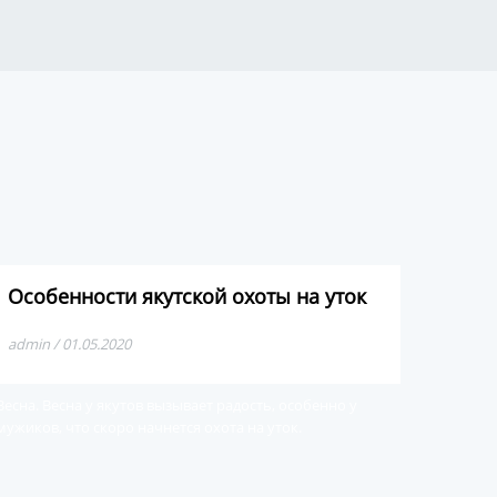
Особенности якутской охоты на уток
admin / 01.05.2020
Весна. Весна у якутов вызывает радость, особенно у
мужиков, что скоро начнется охота на уток.