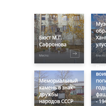
Муз
обр
Бюст М.Г.
Хан
Сафронова
улу
Место:
Место
Пам
вои
Мемориальный
пог
камень в знак
год
дружбы
фаш
народов СССР
- 19