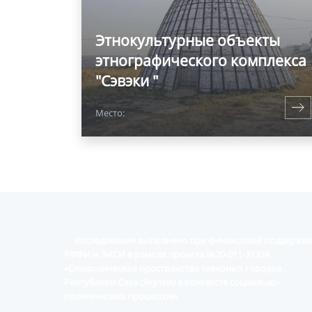
Этнокультурные объекты
этнографического комплекса
"Сэвэки "
Место:
Исследование выполнено при финансовой поддержке
РФФИ и ЭИСИ в рамках проекта №20-011-31324
«Символическое пространство северных городов
Республики Саха (Якутия) в контексте социально-
политических процессов»