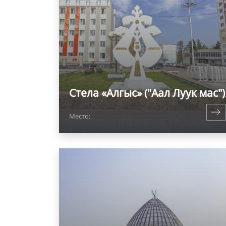
Стела «Алгыс» ("Аал Луук мас")
Место: