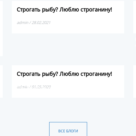
Строгать рыбу? Люблю строганину!
admin / 28.02.2021
Строгать рыбу? Люблю строганину!
Хочу с вами поделиться про один из лучших деликатесов
admin / 01.05.2020
в мире — якутская строганина.
ВСЕ БЛОГИ