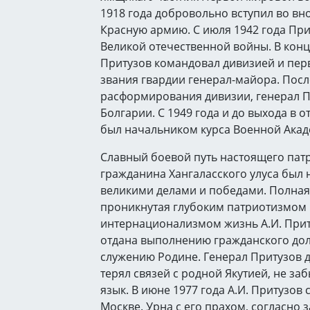
1918 года добровольно вступил во вн
Красную армию. С июля 1942 года При
Великой отечественной войны. В конц
Притузов командовал дивизией и пер
звания гвардии генерал-майора. Посл
расформирования дивизии, генерал П
Болгарии. С 1949 года и до выхода в от
был начальником курса Военной Акад
Славный боевой путь настоящего пат
гражданина Хангаласского улуса был
великими делами и победами. Полная
проникнутая глубоким патриотизмом
интернационализмом жизнь А.И. При
отдана выполнению гражданского дол
служению Родине. Генерал Притузов 
терял связей с родной Якутией, не за
язык. В июне 1977 года А.И. Притузов 
Москве. Урна с его прахом, согласно