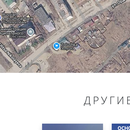
ДРУГИ
Бюст
Глот
осн