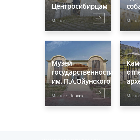
Центросибирцам
соб
Место:
Место:
Музей
Кам
государственности
отп
им. П.А.Ойунского
арх
Место:
с. Черкех
Место: