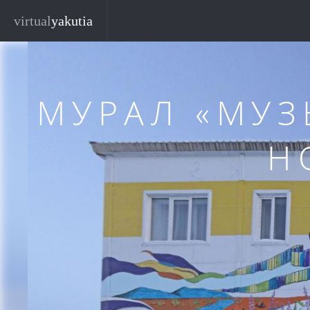
Перейти к основному содержанию
Закр
virtual
yakutia
МУРАЛ «МУ
Н