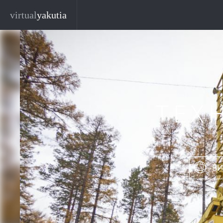
Перейти к основному содержанию
virtual
yakutia
ТЕХ
ВИ