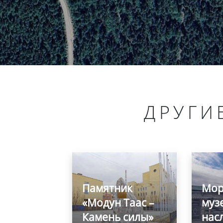
ДРУГИ
Памятник
Мор
«Модун Таас –
муз
Камень силы»
нас