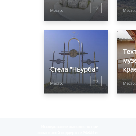
Место:
Место
Тех
муз
Стела "Ньурба"
кра
Место:
Место
Исследование выполнено при
финансовой поддержке РФФИ и