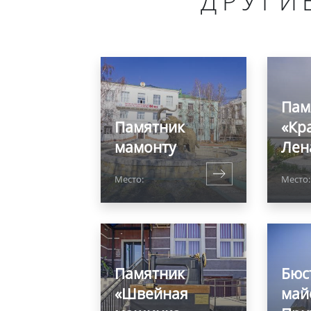
ДРУГИ
Пам
Памятник
«Кр
мамонту
Лен
Место:
Место:
Памятник
Бюс
«Швейная
май