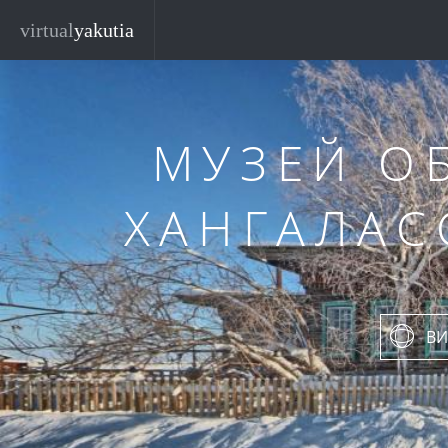
Перейти к основному содержанию
virtual
yakutia
МУЗЕЙ О
ХАНГАЛАС
ВИ