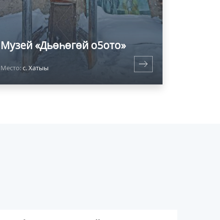
Музей «Дьөһөгөй о5ото»
Место:
с. Хатыы