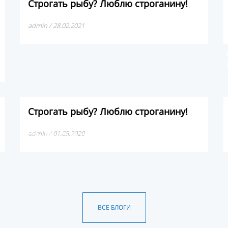
Строгать рыбу? Люблю строганину!
admin / 28.02.2021
Строгать рыбу? Люблю строганину!
Хочу с вами поделиться про один из лучших деликатесов
admin / 01.05.2020
в мире — якутская строганина.
ВСЕ БЛОГИ