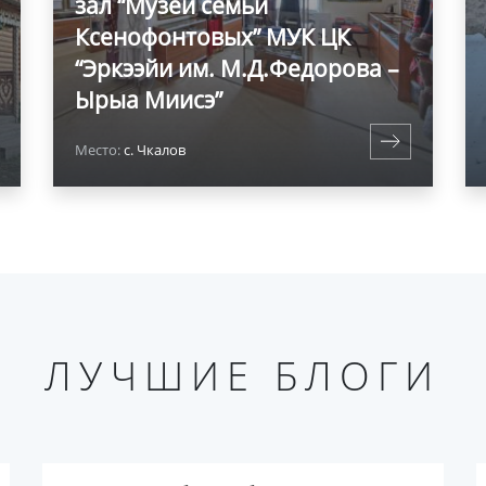
зал “Музей семьи
Ксенофонтовых” МУК ЦК
“Эркээйи им. М.Д.Федорова –
Ырыа Миисэ”
Место:
с. Чкалов
ЛУЧШИЕ БЛОГИ