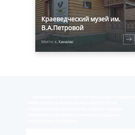
Краеведческий музей им.
В.А.Петровой
Место:
с. Ханалас
Исследование выполнено при финансовой поддержке
РФФИ и ЭИСИ в рамках проекта №20-011-31324
«Символическое пространство северных городов
Республики Саха (Якутия) в контексте социально-
политических процессов»