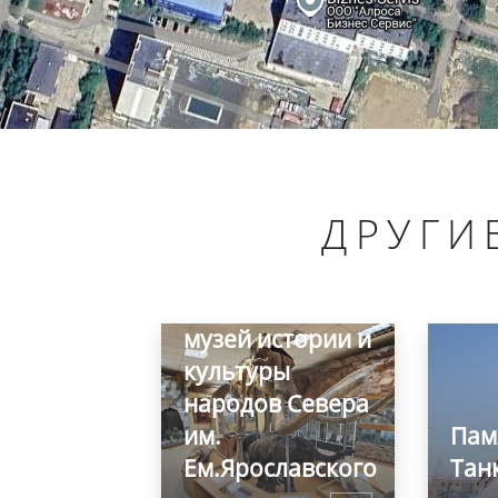
ДРУГИ
Якутский
государственный
объединенный
музей истории и
культуры
народов Севера
им.
Пам
Ем.Ярославского
Тан