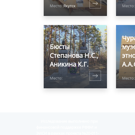
Место:
Якутск
Место:
Чур
Бюсты
муз
Степанова Н.С.,
этн
Аникина К.Г.
А.А
Место:
Место
Исследование выполнено при
финансовой поддержке РФФИ и
ЭИСИ в рамках проекта №20-011-