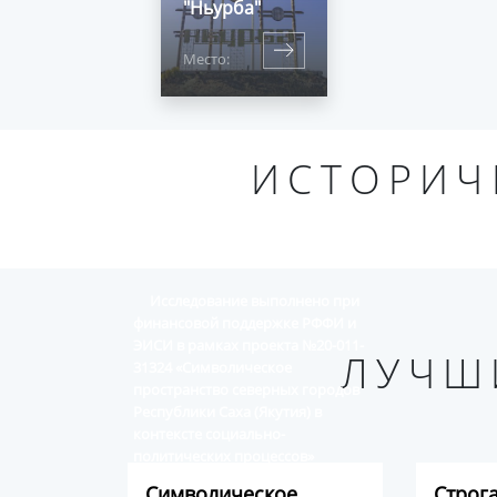
"Ньурба"
Место:
ИСТОРИЧ
Исследование выполнено при
финансовой поддержке РФФИ и
ЭИСИ в рамках проекта №20-011-
ЛУЧШ
31324 «Символическое
пространство северных городов
Республики Саха (Якутия) в
контексте социально-
политических процессов»
Символическое
Строг