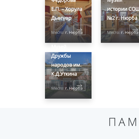
Федорова
Музей
Е.П. – Хорула
истории СО
Дьөгүөр
№2 г. Нюрба
Место:
г. Нюрба
Место:
г. Нюрба
Музей
Дружбы
народов им.
К.Д.Уткина
Место:
г. Нюрба
ПАМ