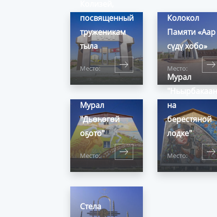
Колизей,
посвященный
Колокол
труженикам
Памяти «Аар
тыла
сүдү хобо»
Место:
Место:
Мурал
"Ньырбакаа
Мурал
на
"Дьөһөгөй
берестяной
оҕото"
лодке"
Место:
Место:
Стела