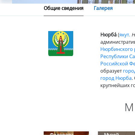
Общие сведения
Галерея
Нюрба́
(
якут.
Н
администрати
Нюрбинского 
Республики Са
Российской Ф
образует
горо
город Нюрба
.
крупнейших го
М
Школьный
музей им.