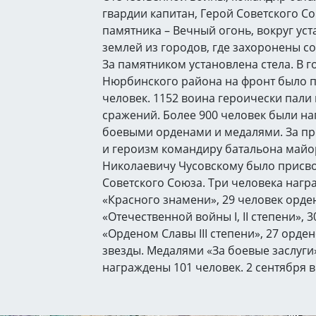
гвардии капитан, Герой Советского С
памятника – Вечный огонь, вокруг ус
землей из городов, где захоронены с
За памятником установлена стела. В г
Нюрбинского района на фронт было 
человек. 1152 воина героически пали 
сражений. Более 900 человек были н
боевыми орденами и медалями. За пр
и героизм командиру батальона май
Николаевичу Чусовскому было присво
Советского Союза. Три человека наг
«Красного знамени», 29 человек орд
«Отечественной войны I, II степени», 
«Орденом Славы III степени», 27 орде
звезды. Медалями «За боевые заслуги»
награждены 101 человек. 2 сентября в