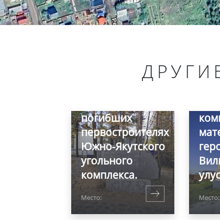
ДРУГИ
Мемориальная
стела в память о
Мем
погибших
ком
первостроителях
мат
Южно-Якутского
гер
угольного
Вил
комплекса.
улус
Место:
Место: