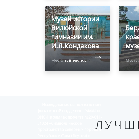
Музей истории
Вилюйской
Бер
гимназии им.
кра
И.Л.Кондакова
муз
Место:
г. Вилюйск
Место
Исследование выполнено при
финансовой поддержке РФФИ и
ЭИСИ в рамках проекта №20-011-
ЛУЧШ
31324 «Символическое
пространство северных городов
Республики Саха (Якутия) в