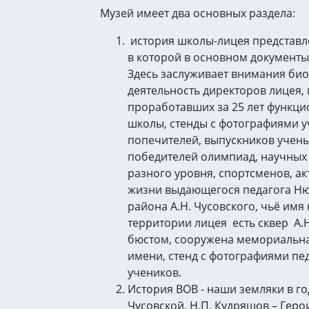
Музей имеет два основных раздела:
история школы-лицея представл
в которой в основном документы
Здесь заслуживает внимания би
деятельность директоров лицея, 
проработавших за 25 лет функц
школы, стенды с фотографиями у
попечителей, выпускников учены
победителей олимпиад, научных
разного уровня, спортсменов, ак
жизни выдающегося педагога Н
района А.Н. Чусовского, чьё имя
территории лицея есть сквер А.Н
бюстом, сооружена мемориальна
имени, стенд с фотографиями пед
учеников.
История ВОВ - наши земляки в го
Чусовской, Н.П. Кудряшов – Геро