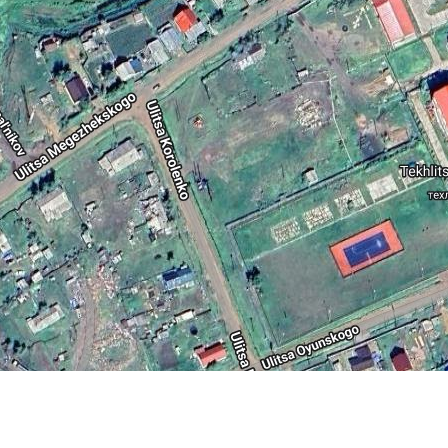
Мем
ком