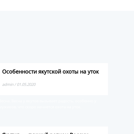
Особенности якутской охоты на уток
admin / 01.05.2020
Весна. Весна у якутов вызывает радость, особенно у
мужиков, что скоро начнется охота на уток.