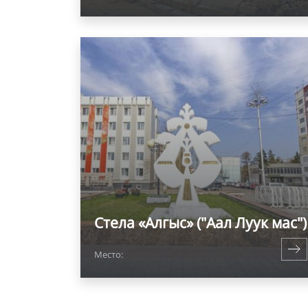
Стела «Алгыс» ("Аал Луук мас")
Место: