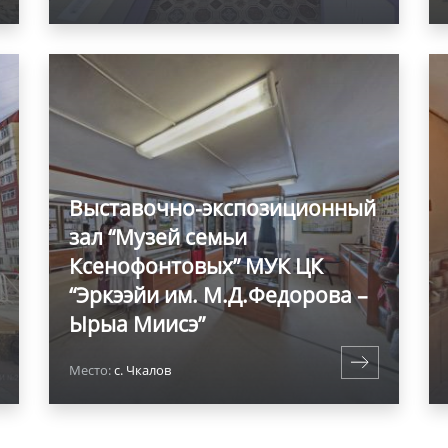
Выставочно-экспозиционный
зал “Музей семьи
Ксенофонтовых” МУК ЦК
“Эркээйи им. М.Д.Федорова –
Ырыа Миисэ”
Место:
с. Чкалов