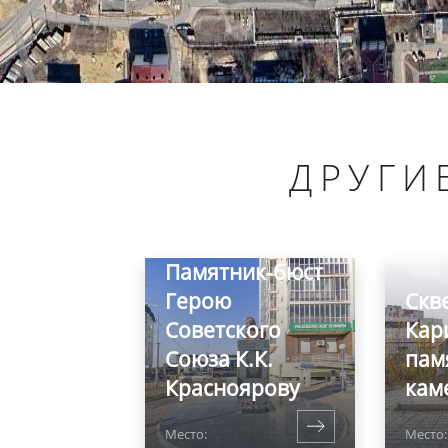
ДРУГИ
Памятник-бюст
Герою
Скв
Советского
Кар
Союза К.К.
пам
Красноярову
кам
Место:
Место: