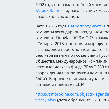
2002 году полномасштабный макет ис
«Аэрокобра»
— одного из самых массо
лизовских» самолетов.
Летом 2015 года
в аэропорту Якутска
п
самолеты легендарной воздушной тра
самолета - Douglas DC-3 и С-47 в рамк
- Сибирь - 2015" повторили маршрут п
легендарной перегоночной трассе. П
реализовывался при содействии Русс
Общества, международной компании 
некоммерческого фонда BRAVO 369 с
возрождения исторической памяти о 
АлСиб. В проекте принимали участие 
летчики и пилоты из США.
https://smorodina.com/objects/legend
trassy-alsib
(Дата обращения: 22.01.202