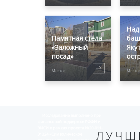
Над
Памятная стела
баш
«Заложный
Яку
посад»
ост
Место:
Место:
Исследование выполнено при
финансовой поддержке РФФИ и
ЭИСИ в рамках проекта №20-011-
ЛУЧШ
31324 «Символическое