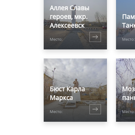
Аллея Славы
героев, мкр.
Пам
Алексеевск
Тан
Место:
Место:
Бюст Карла
Моз
Маркса
пан
Место:
Место: