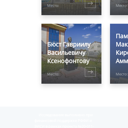
Место:
Место
Пам
Бюст Гавриилу
Мак
Васильевичу
Кир
Ксенофонтову
Амм
Место:
Место:
Исследование выполнено при
финансовой поддержке РФФИ и
ЭИСИ в рамках проекта №20-011-