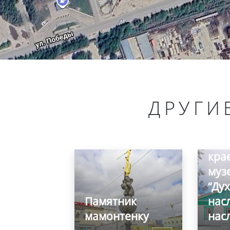
ДРУГИ
Шеи
ист
кра
муз
“Ду
Памятник
нас
мамонтенку
насл