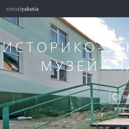
Перейти к основному содержанию
virtual
yakutia
ИСТОРИКО-Э
МУЗЕЙ «Ч
ВИ