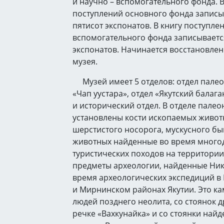
и научно – вспомогательного фонда. В
поступлений основного фонда записы
пятисот экспонатов. В книгу поступле
вспомогательного фонда записываетс
экспонатов. Начинается восстановле
музея.
Музей имеет 5 отделов: отдел палео
«Чап уустара», отдел «Якутский балаг
и исторический отдел. В отделе пале
установлены кости ископаемых живот
шерстистого носорога, мускусного бы
животных найденные во время много
туристических походов на территории 
предметы археологии, найденные Ни
время археологических экспедиций 
и Мирнинском районах Якутии. Это к
людей позднего неолита, со стоянок 
речке «Вахкунайка» и со стоянки най