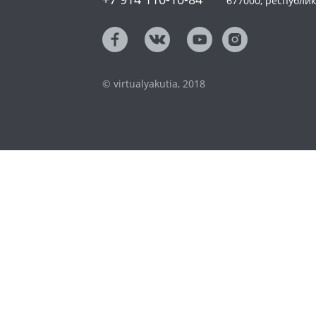
677000, республика
© virtualyakutia, 2018