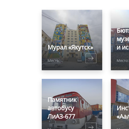
Бют
муз
Мурал «Якутск»
и ис
Место:
Место
Памятник
автобусу
Инс
ЛиАЗ-677
«Аал