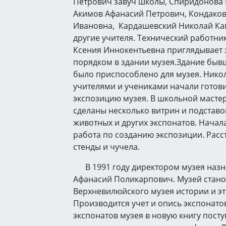
Петрович завуч школы, Спиридонова 
Акимов Афанасий Петрович, Кондаков
Ивановна, Кардашевский Николай Ка
другие учителя. Технический работн
Ксения Иннокентьевна приглядывает 
порядком в здании музея.Здание быв
было приспособлено для музея. Нико
учителями и учениками начали готов
экспозицию музея. В школьной масте
сделаны несколько витрин и подставо
животных и других экспонатов. Начал
работа по созданию экспозиции. Расс
стенды и чучела.
В 1991 году директором музея назн
Афанасий Поликарпович. Музей стан
Верхневилюйского музея истории и э
Производится учет и опись экспонато
экспонатов музея в новую книгу пост