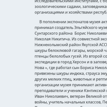
исследовательскими институтами, с б
зоологическими садами, заповедника
организациями и хозяйствами респуб
В пополнении экспонатов музея акт
принимал создатель Эльгяйского муз
Сунтарского района Борис Николаеви
Николая Никитича. Из совместной эк
Нижнеколымский район Якутской АСС
шкуры белоклювой гагары, морской ч
птенцы белолобых гусей. Из второй с
экспедиции в город Херсон и в запове
Нова », где работал сын Бориса Нико
привезены шкуры индюка, страуса эму
других мелких птиц, животных и репт
организации музея принимают активн
преподаватели и ученики Кэнтикской 
Иван Николаевич, ветеран Великой о
войны, учитель начальных классов, П