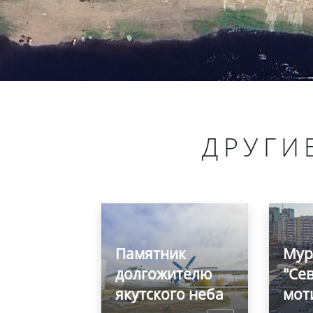
ДРУГИ
Памятник
Мур
долгожителю
"Се
якутского неба
мот