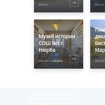
Место:
Место:
Пам
Музей истории
дека
СОШ №1 г.
Бес
Нюрба
Мар
Место:
г. Нюрба
Место:
Исследование выполнено при
финансовой поддержке РФФИ и
ЭИСИ в рамках проекта №20-011-