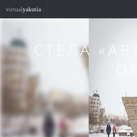
Перейти к основному содержанию
Закр
virtual
yakutia
СТЕЛА «А
О