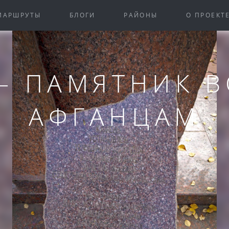
Закрыть
МАРШРУТЫ
БЛОГИ
РАЙОНЫ
О ПРОЕКТ
– ПАМЯТНИК 
АФГАНЦАМ