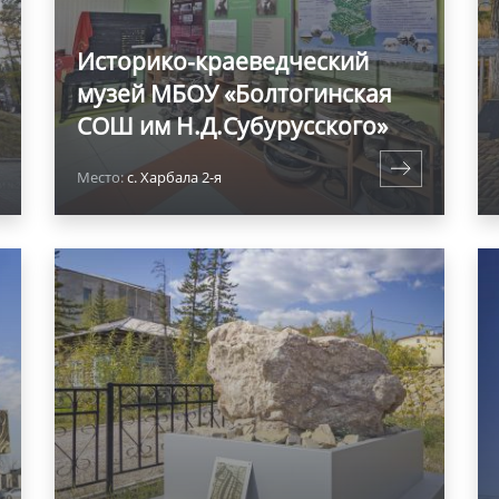
Историко-краеведческий
музей МБОУ «Болтогинская
СОШ им Н.Д.Субурусского»
Место:
с. Харбала 2-я