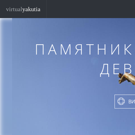
Перейти к основному содержанию
virtual
yakutia
ПАМЯТНИК
ДЕ
ВИ