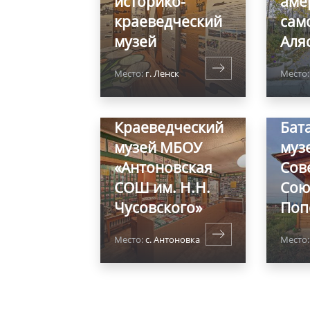
историко-
аме
краеведческий
сам
музей
Аля
Место:
г. Ленск
Место:
Краеведческий
Бат
музей МБОУ
муз
«Антоновская
Сов
СОШ им. Н.Н.
Сою
Чусовского»
Поп
Место:
с. Антоновка
Место