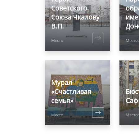
Советского
обр
Союза Чкалову
имен
В.П.
Дон
Место:
Место
Мурал
«Счастливая
Бюс
семья»
Саф
Место:
Место: