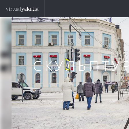
Перейти к основному содержанию
Закр
virtual
yakutia
СКУЛЬПТУ