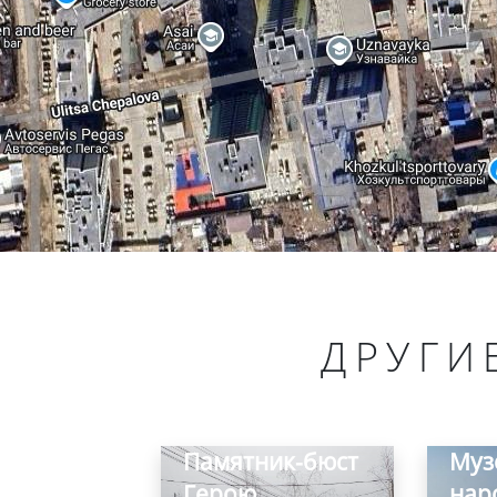
ДРУГИ
Памятник-бюст
Муз
Герою
нар