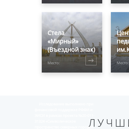
Стела
Цен
«Мирный»
пед
(Въездной знак)
им.
Место:
Место
Исследование выполнено при
финансовой поддержке РФФИ и
ЭИСИ в рамках проекта №20-011-
ЛУЧШ
31324 «Символическое
пространство северных городов