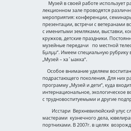
Музей в своей работе использует р
лекционном зале проводятся различн
мероприятия: конференции, семинары
презентации, встречи с ветеранами во
с именитыми земляками, выставки, ко
кружков, детские праздники. Постоян
музейные передачи по местной телес
Бµлµµ“. Имеем специальную рубрику в
„Музей – ха´ыакка“.
Особое внимание уделяем воспита
подрастающего поколения. Для них р
программу „Музей и дети“, куда входи
интернациональное, экологическое в
с трудновоспитуемыми и другие п
Исстари Верхневилюйский улус сл
мастерами кузнечного дела, ювелира
портнихами. В 2007г. в целях возрож