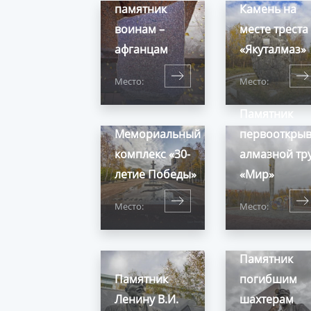
памятник
Камень на
воинам –
месте треста
афганцам
«Якуталмаз»
Место:
Место:
Памятник
Мемориальный
первооткрыв
комплекс «30-
алмазной тр
летие Победы»
«Мир»
Место:
Место:
Памятник
Памятник
погибшим
Ленину В.И.
шахтерам