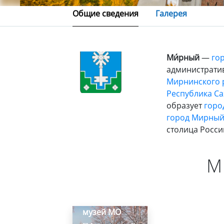
Общие сведения
Галерея
Ми́рный
—
го
администрати
Мирнинского 
Республика Сах
образует
горо
город Мирны
столица Росси
М
Краеведческий
музей МО