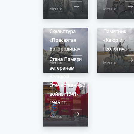
Место:
Место:
Скульптура
Памятник
«Пресвятая
«Каюр и
Богородица»
геологи»
Стена Памяти
Место:
Место:
ветеранам
Великой
Отечественной
войны 1941-
1945 гг.
Место: