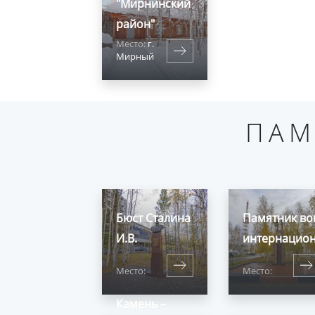
"Мирнинский
район"
Место:
г.
Мирный
ПАМ
Бюст Сталина
Памятник во
И.В.
интернацио
Место:
Место:
Камень –