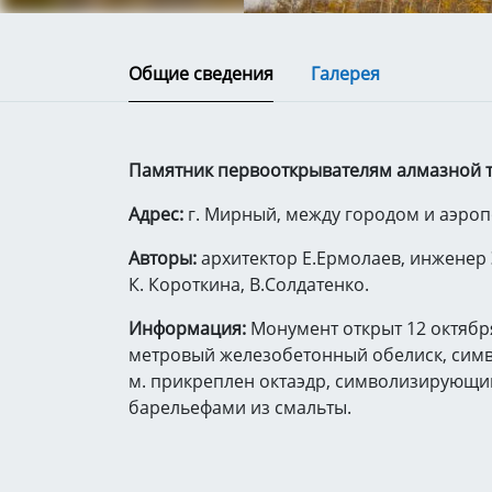
Общие сведения
Галерея
Памятник первооткрывателям алмазной 
Адрес:
г. Мирный, между городом и аэро
Авторы:
архитектор Е.Ермолаев, инженер 
К. Короткина, В.Солдатенко.
Информация:
Монумент открыт 12 октября
метровый железобетонный обелиск, симво
м. прикреплен октаэдр, символизирующи
барельефами из смальты.