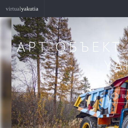
Перейти к основному содержанию
virtual
yakutia
АРТ-ОБЪЕКТ 
YA
ВИ