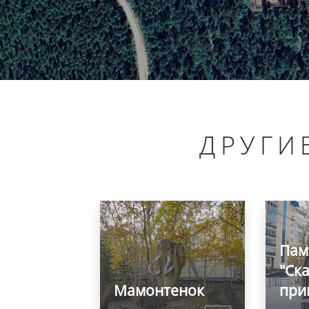
ДРУГИ
Пам
"Ск
Мамонтенок
при