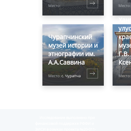
Место:
Место:
Хан
улу
Чурапчинский
кра
музей истории и
муз
этнографии им.
Г.В.
А.А.Саввина
Ксе
Место:
с. Чурапча
Место
Исследование выполнено при
финансовой поддержке РФФИ и
ЭИСИ в рамках проекта №20-011-