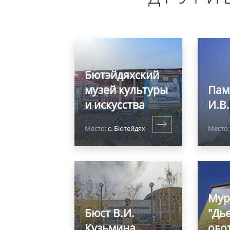
Бютэйдяхский
музей культуры
Пам
и искусства
И.В
Место:
с. Бютейдях
Место:
Мур
Бюст В.И.
"Дь
Кузьмина
оҕо