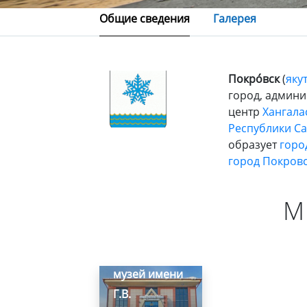
Общие сведения
Галерея
Покро́вск
(
якут
город, админ
центр
Хангала
Республики Сах
образует
горо
город Покров
М
Хангаласский
улусный
краеведческий
музей имени
Г.В.