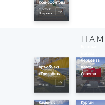
Ксенофонтова
Место:
г.
Покровск
ПАМ
Братская
могила
борцов за
Арт-объект
власть
«Трилобит»
Советов
Место:
Место:
Камень с
Курган