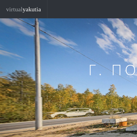
Перейти к основному содержанию
virtual
yakutia
Г. П