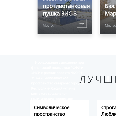
противотанковая
Бюс
пушка ЗИС-3
Мар
Место:
Место:
Исследование выполнено при
финансовой поддержке РФФИ и
ЭИСИ в рамках проекта №20-011-
ЛУЧШ
31324 «Символическое
пространство северных городов
Республики Саха (Якутия) в
контексте социально-
политических процессов»
Символическое
Строг
пространство
Люблю