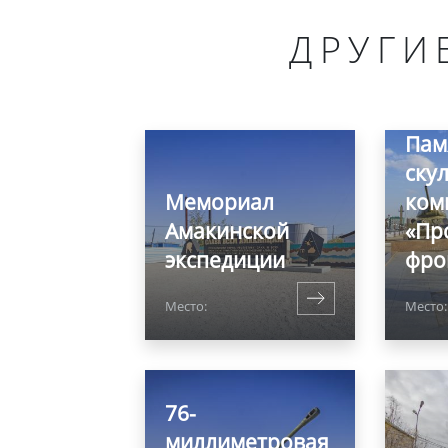
ДРУГИ
Пам
ску
Мемориал
ком
Амакинской
«Пр
экспедиции
фро
Место:
Место:
76-
миллиметровая