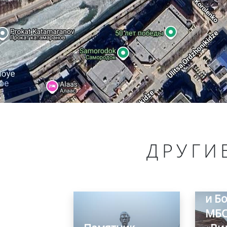
ДРУГИ
Муз
Рев
и Б
МБ