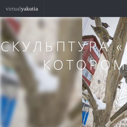
Перейти к основному содержанию
Закр
virtual
yakutia
СКУЛЬПТУРА «
КОТОРОМ