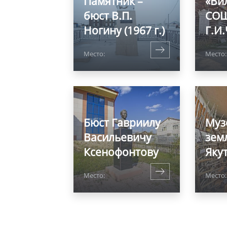
Памятник –
«Ви
бюст В.П.
СОШ
Ногину (1967 г.)
Г.И
Место:
Место
Бюст Гавриилу
Муз
Васильевичу
зем
Ксенофонтову
Яку
Место:
Место