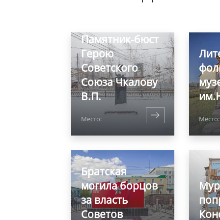
Памятник-бюст
Герою
Лит
Советского
фол
Союза Чкалову
муз
В.П.
им.
Место:
Место
Братская
могила борцов
Мур
за власть
поп
Советов
Кон