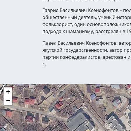
Гаврил Васильевич Ксенофонтов – по
общественный деятель, ученый-истори
фольклорист, один основоположнико
подхода к шаманизму, расстрелян в 19
Павел Васильевич Ксенофонтов, авто
якутской государственности, автор п
партии конфедералистов, арестован и
г.
+
−