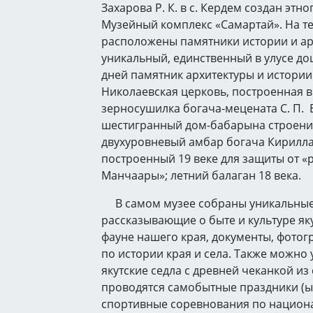
Захарова Р. К. в с. Кердем создан этн
Музейный комплекс «Самартай». На т
расположены памятники истории и ар
уникальный, единственный в улусе д
дней памятник архитектуры и истории
Николаевская церковь, построенная в 
зерносушилка богача-мецената С. П.
шестигранный дом-бабарына строение
двухуровневый амбар богача Кирилл
построенный 19 веке для защиты от «
Манчаары»; летний балаган 18 века.
В самом музее собраны уникальные
рассказывающие о быте и культуре яку
фауне нашего края, документы, фотог
по истории края и села. Также можно 
якутские седла с древней чеканкой из
проводятся самобытные праздники (ыс
спортивные соревнования по национ