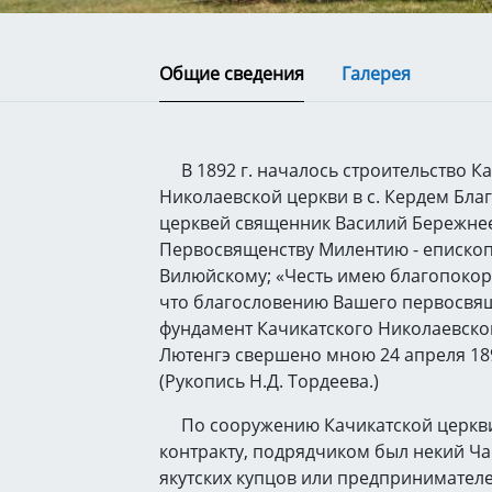
Общие сведения
Галерея
В 1892 г. началось строительство К
Николаевской церкви в с. Кердем Бла
церквей священник Василий Бережнее
Первосвященству Милентию - епископ
Вилюйскому; «Честь имею благопокор
что благословению Вашего первосвящ
фундамент Качикатского Николаевско
Лютенгэ свершено мною 24 апреля 189
(Рукопись Н.Д. Тордеева.)
По сооружению Качикатской церкви,
контракту, подрядчиком был некий Чаг
якутских купцов или предпринимателе