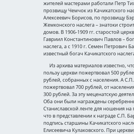
жителей мастерами работали Петр Ти
прозвищу Чемчок из Качикатского на
Алексеевич Борисов, по прозвищу Бэр
Жемконского наслега – знатоки строит
домов. В 1906-1909 гг. старостой цер
Гавриил Константинович Павлов – бо
наслега, а с 1910 г. Семен Петрович Б
известный богач Качикатского наслег
Из архива материалов известно, что 
пользу церкви пожертвовал 500 рублей
рублей, собранных с населения. А С.П
пожертвовал 700 рублей, от населения
300 рублей. За эту меценатскую деятел
Оба они были награждены серебренн
Станиславской ленте для ношения на 
что в представлении к награде С.П. Б
подпись старшины Качикатского насл
Елисеевича Кулаковского. При церкви 