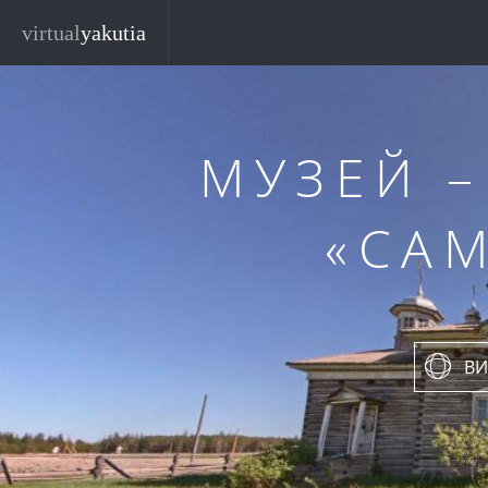
Перейти к основному содержанию
virtual
yakutia
МУЗЕЙ 
«СА
ВИ