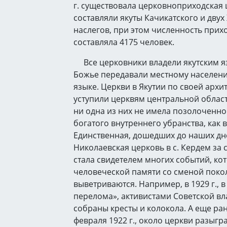
г. существовала церковно­приходская
составляли якуты Качикатского и дву
наслегов, при этом численность прихо
составляла 4175 человек.
Все церковники владели якутским яз
Божье передавали местному населен
языке. Церкви в Якутии по своей архи
уступили церквям центральной област
ни одна из них не имела позолоченног
богатого внутреннего убранства, как в
Единственная, дошедших до наших дн
Николаевская церковь в с. Кердем за 
стала свидетелем многих событий, ко
человеческой памяти со сменой поко
выветриваются. Например, в 1929 г., в
перелома», активистами Советской вл
собраны кресты и колокола. А еще ран
февраля 1922 г., около церкви разыгр