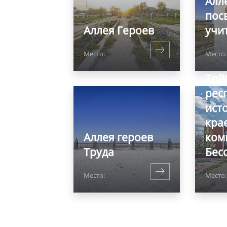
Алл
пос
Аллея Героев
учи
Место:
Место:
Той
рес
ист
кра
Аллея героев
комп
Труда
Бес
Место:
Место