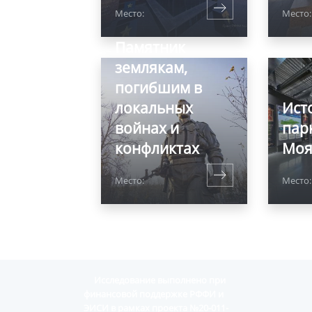
Место:
Место:
Памятник
землякам,
погибшим в
локальных
Ист
войнах и
пар
конфликтах
Моя
Место:
Место
Исследование выполнено при
финансовой поддержке РФФИ и
ЭИСИ в рамках проекта №20-011-