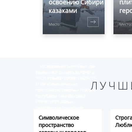
освоению Сибири
пли
казаками
гер
Место:
Место:
Исследование выполнено при
финансовой поддержке РФФИ и
ЭИСИ в рамках проекта №20-011-
ЛУЧШ
31324 «Символическое
пространство северных городов
Республики Саха (Якутия) в
контексте социально-
политических процессов»
Символическое
Строг
пространство
Люблю
Виртуальный альбом историко-