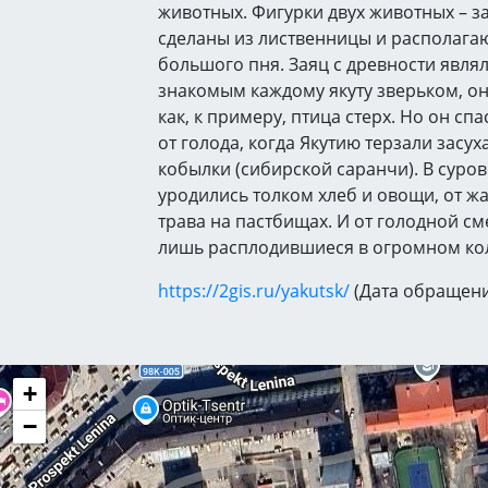
животных. Фигурки двух животных – 
сделаны из лиственницы и располага
большого пня. Заяц с древности явля
знакомым каждому якуту зверьком, он
как, к примеру, птица стерх. Но он сп
от голода, когда Якутию терзали засух
кобылки (сибирской саранчи). В суров
уродились толком хлеб и овощи, от ж
трава на пастбищах. И от голодной с
лишь расплодившиеся в огромном ко
https://2gis.ru/yakutsk/
(Дата обращени
+
−