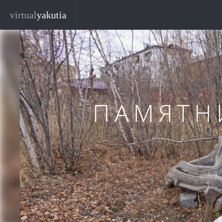
Перейти к основному содержанию
Закр
virtual
yakutia
ПАМЯТН