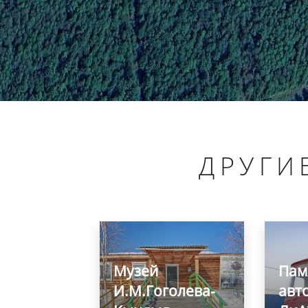
ДРУГИ
Музей
Пам
И.М.Гоголева-
авт