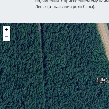
подчинения, с присвоением ему наи
Ленск (от названия реки Лены).
+
−