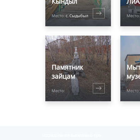
Кындыл
ЛиА
Место:
с. Сыдыбыл
Место:
Памятник
Мыт
зайцам
муз
Место:
Место
Исследование выполнено при