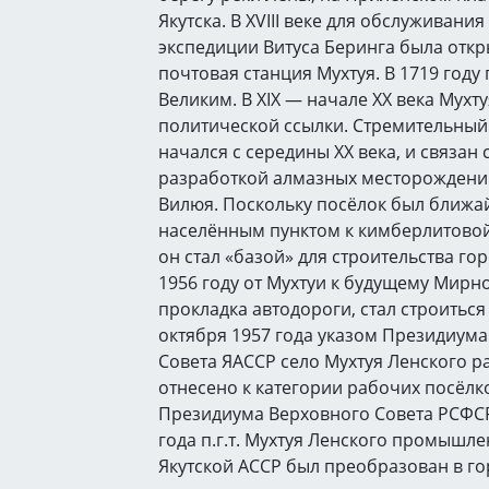
Якутска. В XVIII веке для обслуживани
экспедиции Витуса Беринга была откр
почтовая станция Мухтуя. В 1719 год
Великим. В XIX — начале XX века Мухт
политической ссылки. Стремительный
начался с середины XX века, и связан 
разработкой алмазных месторождени
Вилюя. Поскольку посёлок был ближа
населённым пунктом к кимберлитовой
он стал «базой» для строительства го
1956 году от Мухтуи к будущему Мирн
прокладка автодороги, стал строиться
октября 1957 года указом Президиум
Совета ЯАССР село Мухтуя Ленского 
отнесено к категории рабочих посёлк
Президиума Верховного Совета РСФСР
года п.г.т. Мухтуя Ленского промышл
Якутской АССР был преобразован в г