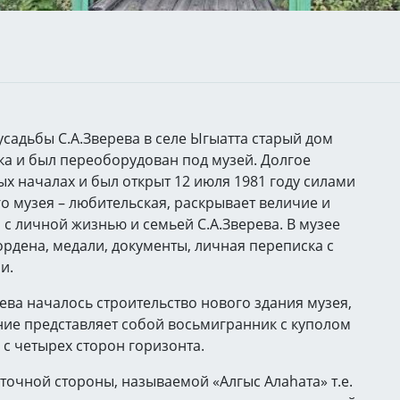
адьбы С.А.Зверева в селе Ыгыатта старый дом
нка и был переоборудован под музей. Долгое
х началах и был открыт 12 июля 1981 году силами
о музея – любительская, раскрывает величие и
й с личной жизнью и семьей С.А.Зверева. В музее
ордена, медали, документы, личная переписка с
и.
рева началось строительство нового здания музея,
ние представляет собой восьмигранник с куполом
с четырех сторон горизонта.
очной стороны, называемой «Алгыс Алаhата» т.е.