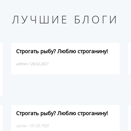
ЛУЧШИЕ БЛОГИ
Строгать рыбу? Люблю строганину!
admin / 28.02.2021
Строгать рыбу? Люблю строганину!
Хочу с вами поделиться про один из лучших деликатесов
admin / 01.05.2020