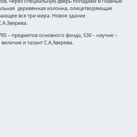
ов, через специальную дверь попадаем в главный
икальная деревянная колонна, олицетворяющая
вающее все три мира. Новое здание
.А.Зверева.
85 – предметов основного фонда, 530 – научно –
еличие и талант С.А.Зверева.