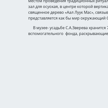
местом проведения традиционных ритуал
зал для осуохая, в центре которой верт
священное дерево «Аал Луук Мас», связы
представляется как бы мир окружающий С
В музее- усадьбе С.А.Зверева хранится 7
вспомогательного фонда, раскрывающие в