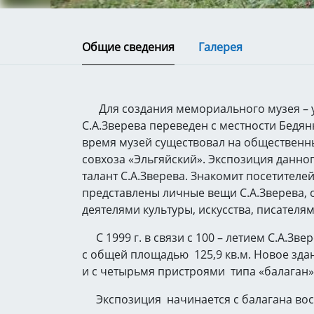
Общие сведения
Галерея
Для создания мемориального музея – ус
С.А.Зверева переведен с местности Бедя
время музей существовал на общественны
совхоза «Эльгяйский». Экспозиция данног
талант С.А.Зверева. Знакомит посетителе
представлены личные вещи С.А.Зверева, 
деятелями культуры, искусства, писателям
С 1999 г. в связи с 100 – летием С.А.Зве
с общей площадью 125,9 кв.м. Новое зда
и с четырьмя пристроями типа «балаган» 
Экспозиция начинается с балагана вост