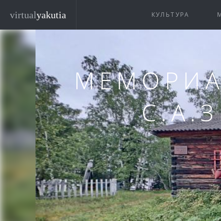
Перейти к основному содержанию
virtual
yakutia
КУЛЬТУРА
МЕМОРИА
С.А.