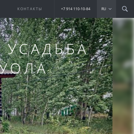
Е
КОНТАКТЫ
+7 914 110-10-84
RU
 УСАДЬБА
 УОЛА