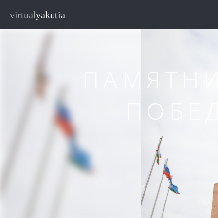
Перейти к основному содержанию
Закр
virtual
yakutia
ПАМЯТН
ПОБЕ