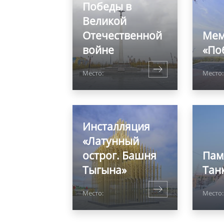
Победы в
Великой
Отечественной
Мем
войне
«По
Место:
Место:
Инсталляция
«Латунный
острог. Башня
Пам
Тыгына»
Тан
Место:
Место: