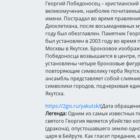
Георгий Победоносец – христианский 
великомученик, наиболее почитаемый
имени. Пострадал во время правлени
Диоклетиана, после восьмидневных му
году был обезглавлен. Памятник Гео
был установлен в 2003 году во время
Москвы в Якутске. Бронзовое изобра
Победоносца возвышается в центре, 
установлены четыре бронзовые фигур
повторяющие символику герба Якутск
ансамбль представляет собой слияни
символики городов, подчеркивая еди
Якутска.
https://2gis.ru/yakutsk/
(Дата обращения
Легенда:
Одним из самых известных п
святого Георгия является убийство к
(дракона), опустошавшего землю одн
царя в Бейруте. Как гласит предание, 