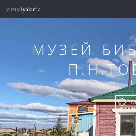
Перейти к основному содержанию
virtual
yakutia
МУЗЕЙ-БИ
П.Н.Т
ВИ