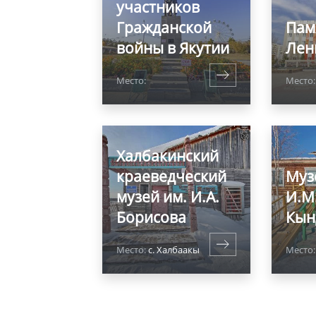
участников
Гражданской
Пам
войны в Якутии
Лен
Место:
Место:
Халбакинский
краеведческий
Муз
музей им. И.А.
И.М
Борисова
Кын
Место:
с. Халбаакы
Место