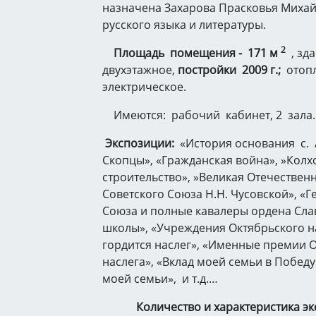
назначена Захарова Прасковья Михай
русского языка и литературы.
2
Площадь помещения - 171 м
, зд
двухэтажное,
постройки 2009 г.;
отопл
электрическое.
Имеются: рабочий кабинет, 2 зала.
Экспозиции:
«История основания с. 
Скопцы», «Гражданская война», »Колх
строительство», »Великая Отечественн
Советского Союза Н.Н. Чусовской», «Г
Союза и полные кавалеры ордена Сла
школы», «Учреждения Октябрьского н
гордится наслег», «Именные премии 
наслега», «Вклад моей семьи в Победу
моей семьи», и т.д.…
Количество и характеристика э