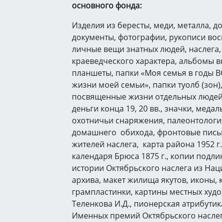
основного фонда:
Изделия из бересты, меди, металла, д
документы, фотографии, рукописи во
личные вещи знатных людей, наслега,
краеведческого характера, альбомы в
планшеты, папки «Моя семья в годы В
жизни моей семьи», папки туолб (зон)
посвященные жизни отдельных люде
деньги конца 19, 20 вв., значки, меда
охотничьи снаряжения, палеонтологи
домашнего обихода, фронтовые пись
жителей наслега, карта района 1952 г.
календаря Брюса 1875 г., копии подл
истории Октябрьского наслега из На
архива, макет жилища якутов, иконы, 
грампластинки, картины местных худ
Теленкова И.Д., пионерская атрибутик
Именных премий Октябрьского наслега 