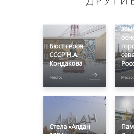
ДРУГИ
Пам
рус
зем
осн
Бюст героя
гор
СССР Н.А.
сев
Кондакова
Рос
Место:
Место:
Стела «Алдан
Пам