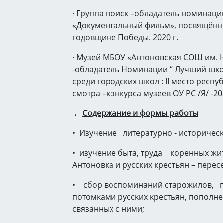
· Группа поиск –обладатель номинаци
«Документальный фильм», посвящённ
годовщине Победы. 2020 г.
· Музей МБОУ «Антоновская СОШ им. 
-обладатель Номинации “ Лучший шк
среди городских школ : II место респу
смотра –конкурса музеев ОУ РС /Я/ -20
.
Содержание и формы работы
• Изучение литературно - историческ
• изучение быта, труда коренных жи
Антоновка и русских крестьян – перес
• сбор воспоминаний старожилов, п
потомками русских крестьян, пополн
связанных с ними;