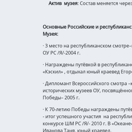
Актив музея
: Состав меняется через
Основные Российские и республиканс
Музея:
· 3 место на республиканском смотре
ОУ РС /Я/-2004 г.
· Награждены путёвкой в республикан
«Кэскил» , отдыхал юный краевед Егор
· Дипломант Всероссийского смотра –
исторических музеев ОУ, посвящённо
Победы– 2005 г.
· К 70-летию Победы награждены путё
- итог успешного участия на республ
конкурсе ШМ РС /Я/- 2010 г. В «Океане
Иванова Таня, юный краевед.