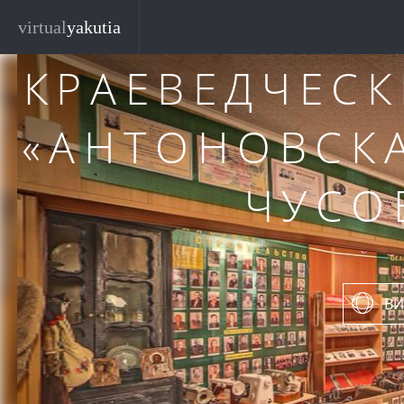
Перейти к основному содержанию
virtual
yakutia
КРАЕВЕДЧЕС
«АНТОНОВСКА
ЧУСО
ВИ