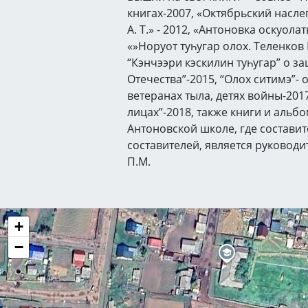
книгах-2007, «Октябрьский насле
А. Т.» - 2012, «Антоновка оскуола
«»Норуот туһугар олох. Теленков 
“Кэнчээри кэскилин туһугар” о з
Отечества”-2015, “Олох ситимэ”- 
ветеранах тыла, детях войны-2017
лицах”-2018, также книги и альб
Антоновской школе, где состави
составителей, является руковод
П.М.
+
−