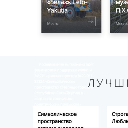
«Белаз». Leto-
муз
Yakutia
П.Х
Место:
Место
Исследование выполнено при
финансовой поддержке РФФИ и
ЭИСИ в рамках проекта №20-011-
ЛУЧШ
31324 «Символическое
пространство северных городов
Республики Саха (Якутия) в
контексте социально-
политических процессов»
Символическое
Строг
пространство
Люблю
Виртуальный альбом историко-