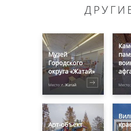
ДРУГИ
Кам
Музей
пам
Городского
вои
округа «Жатай»
афг
Место:
г. Жатай
Место:
Вил
Арт-объект
кра