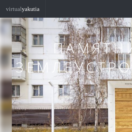
Перейти к основному содержанию
Закр
virtual
yakutia
ПАМЯТНИ
ЗЕМЛЕУСТРО