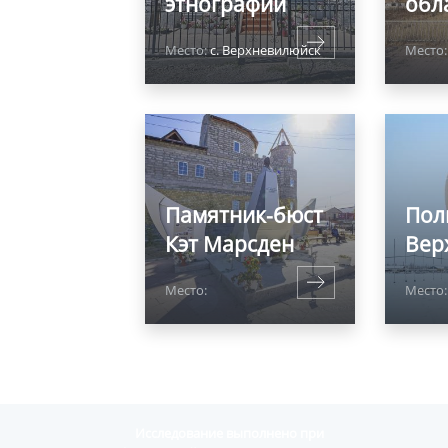
этнографии
обл
Место:
с. Верхневилюйск
Место:
Памятник-бюст
Пол
Кэт Марсден
Вер
Место:
Место:
Исследование выполнено при