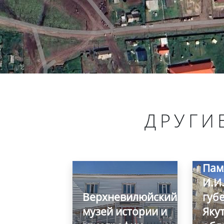
ДРУГИ
Пам
И.И.
Верхневилюйский
губ
музей истории и
Яку