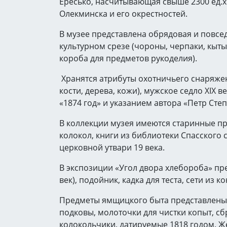
Ересько, насчитывающая свыше 2300 ед.х
Олекминска и его окрестностей.
В музее представлена обрядовая и повсе
культурном срезе (чороны, черпаки, кыты
короба для предметов рукоделия).
Хранятся атрибуты охотничьего снаряже
кости, дерева, кожи), мужское седло XIX 
«1874 год» и указанием автора «Петр Сте
В коллекции музея имеются старинные пр
колокол, книги из библиотеки Спасского с
церковной утвари 19 века.
В экспозиции «Угол двора хлебороба» пр
век), подойник, кадка для теста, сети из 
Предметы ямщицкого быта представлены
подковы, молоточки для чистки копыт, с
колокольчики, датируемые 1818 годом. Ж