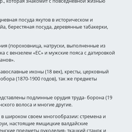
р., которая знакомит с повседневной жизнью
дневная посуда якутов в историческом и
йа, берестяная посуда, деревянные табакерки,
ния (пороховница, натруски, выполненные из
века с вензелем «ЕС» и мужские пояса с датировкой
панов».
авославные иконы (18 век), кресты, церковный
обора (1870-1900 годов), так же предметы
едставлены подлинные орудия труда- борона (19
конского волоса и многие другие.
 в широком своем многообразии: стремена и
бруи, настоящие ямщицкие валдайские
енские предметы рукоделия- ткацкий станок и