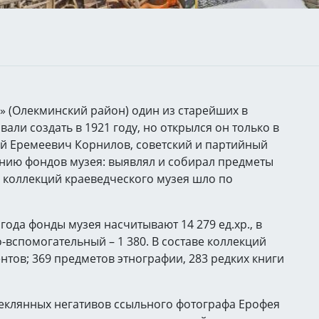
» (Олекминский район) один из старейших в
али создать в 1921 году, но открылся он только в
ий Еремеевич Корнилов, советский и партийный
анию фондов музея: выявлял и собирал предметы
 коллекций краеведческого музея шло по
года фонды музея насчитывают 14 279 ед.хр., в
о-вспомогательный – 1 380. В составе коллекций
ментов; 369 предметов этнографии, 283 редких книги
теклянных негативов ссыльного фотографа Ерофея