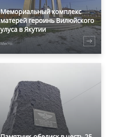
Мемориальный комплекс
матерей героинь Вилюйского
улуса в Якутии
Место:
Памятник-обелиск в честь 25-