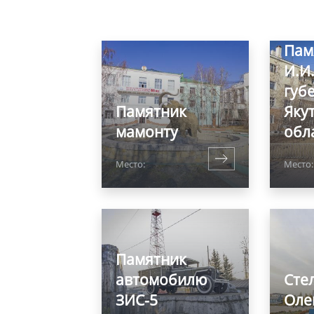
Пам
И.И.
губ
Памятник
Яку
мамонту
обл
Место:
Место:
Памятник
автомобилю
Сте
ЗИС-5
Оле