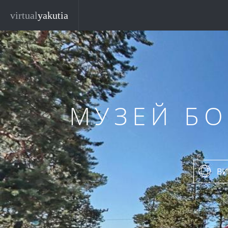
Перейти к основному содержанию
virtual
yakutia
МУЗЕЙ Б
ВИ