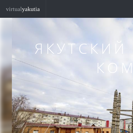
Перейти к основному содержанию
Закр
virtual
yakutia
ЯКУТСКИЙ
КО