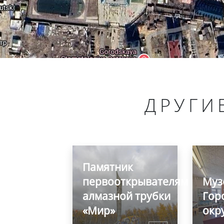
ДРУГИ
Памятник
первооткрывателям
Муз
алмазной трубки
Гор
«Мир»
окр