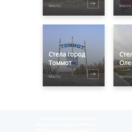
Место:
Место
Стела город
Сте
Томмот
Оле
Место:
Место:
Исследование выполнено при
финансовой поддержке РФФИ и
ЭИСИ в рамках проекта №20-011-