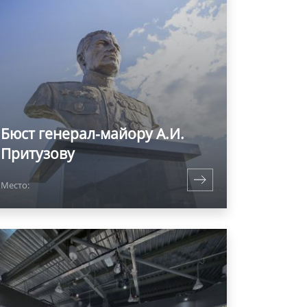
Бюст генерал-майору А.И.
Притузову
Место: