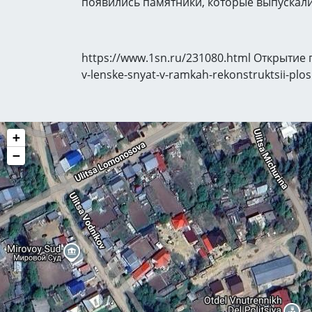
появились памятники, которые выпускали
https://www.1sn.ru/231080.html Открытие п
v-lenske-snyat-v-ramkah-rekonstruktsii-pl
+
−