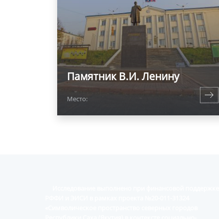
Памятник В.И. Ленину
Место:
Исследование выполнено при финансовой поддержке
РФФИ и ЭИСИ в рамках проекта №20-011-31324
«Символическое пространство северных городов
Республики Саха (Якутия) в контексте социально-