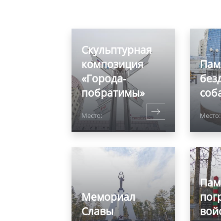
Скульптурная
композиция
Пам
«Города-
без
побратимы»
соб
Место:
Место:
Пам
Мемориал
пог
Славы
вой