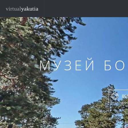
Перейти к основному содержанию
virtual
yakutia
МУЗЕЙ Б
ВИ