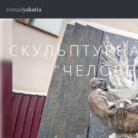
Перейти к основному содержанию
Закр
virtual
yakutia
СКУЛЬПТУРН
"ЧЕЛОВЕ