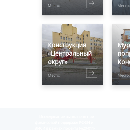
Место:
Место:
Конструкция
Мур
«Центральный
поп
округ»
Кон
Место:
Место:
Исследование выполнено при
финансовой поддержке РФФИ и
ЭИСИ в рамках проекта №20-011-