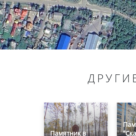
ДРУГИ
Пам
Памятник в
"Ск