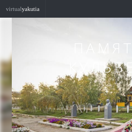
Перейти к основному содержанию
Закр
virtual
yakutia
ПАМЯТ
КУЛЬБ